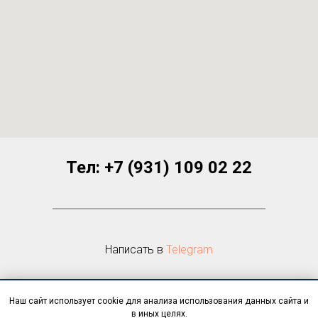
Тел:
+7 (931) 109 02 22
Написать в
Telegram
Наш сайт использует cookie для анализа использования данных сайта и
©
STOCK PHOTOS FROM
в иных целях.
Все фотоматериалы и тексты принадлежат их владельцам и