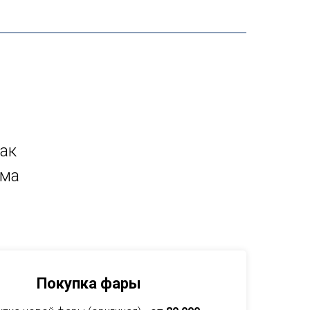
как
мма
Покупка фары