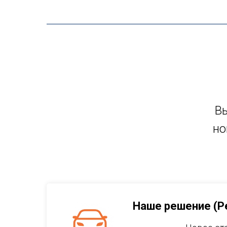
Вы
но
Наше решение (