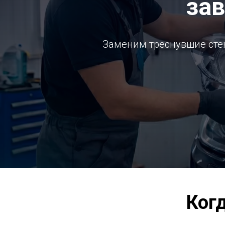
за
Заменим треснувшие стек
Ког