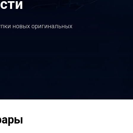
сти
купки новых оригинальных
фары