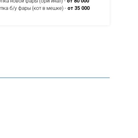
упка новой фары (оригинал) -
от 80 000
пка б/у фары (кот в мешке) -
от 35 000