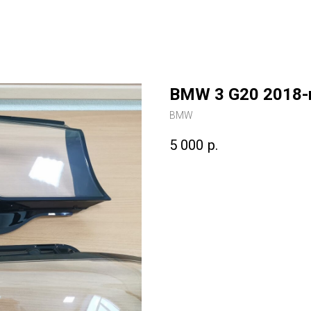
BMW 3 G20 2018-н
BMW
5 000
р.