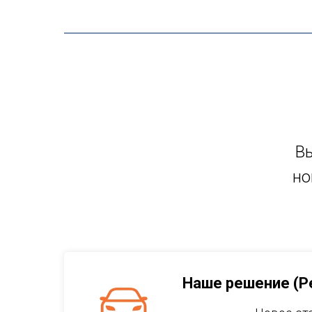
Вы
но
Наше решение (