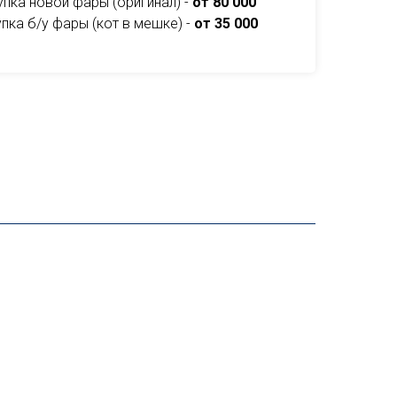
упка новой фары (оригинал) -
от 80 000
пка б/у фары (кот в мешке) -
от 35 000