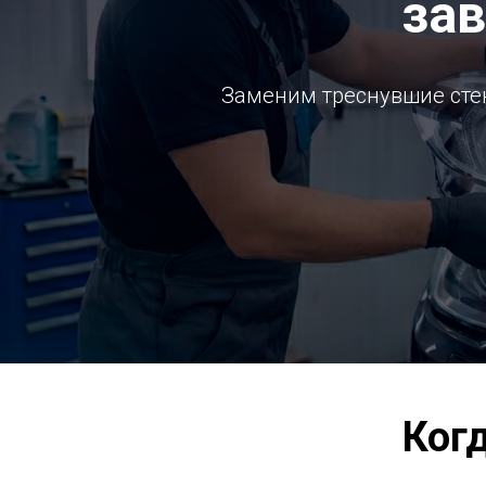
за
Заменим треснувшие стек
Ког