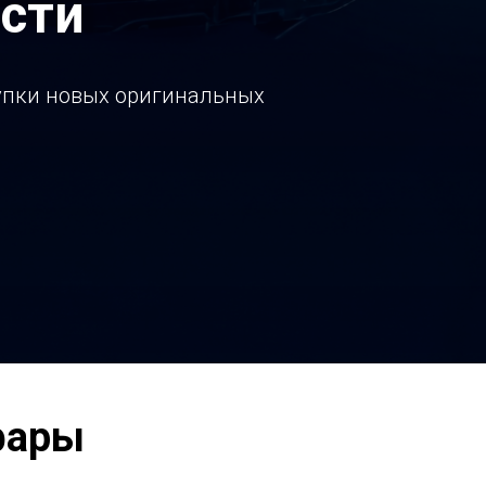
сти
купки новых оригинальных
фары