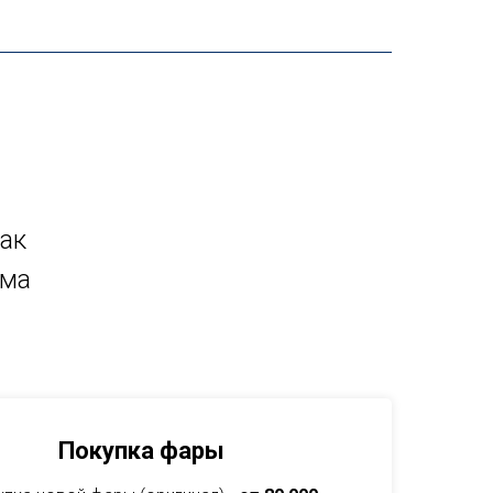
как
мма
Покупка фары