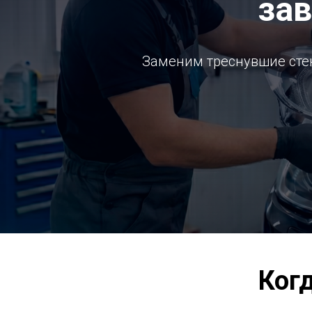
за
Заменим треснувшие стек
Ког