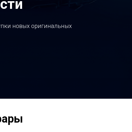
сти
купки новых оригинальных
фары