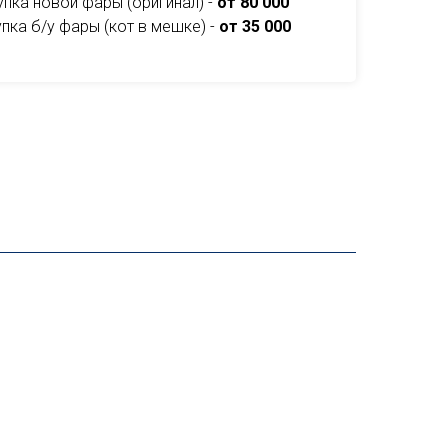
упка новой фары (оригинал) -
от 80 000
пка б/у фары (кот в мешке) -
от 35 000