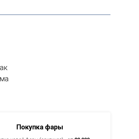
как
мма
Покупка фары